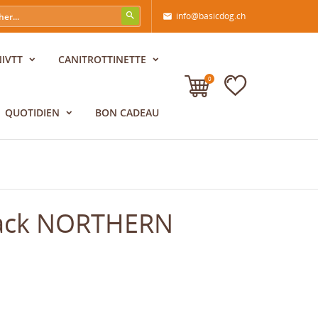
info@basicdog.ch

NIVTT
CANITROTTINETTE
0
QUOTIDIEN
BON CADEAU
Back NORTHERN