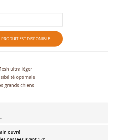
 PRODUIT EST DISPONIBLE
esh ultra léger
sibilité optimale
ès grands chiens
L
ain ouvré
es passées avant 17h