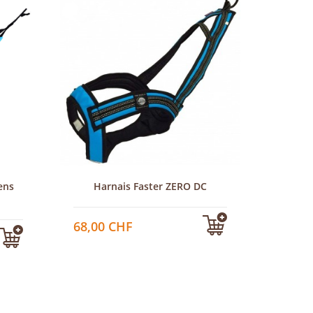
Har
55,00
ens
Harnais Faster ZERO DC
68,00 CHF