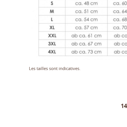
MY
CR
CO
Vo
NO
d'e
Les tailles sont indicatives.
1