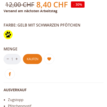
8,40 CHF
12,00 CHF
- 30%
Versand am nächsten Arbeitstag
FARBE: GELB MIT SCHWARZEN PFÖTCHEN
Gelb
mit
schwarzen
Pfötchen
MENGE
KAUFEN
AUSVERKAUF
Zugstopp
Pfötchenmotif