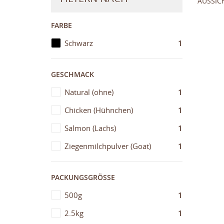
AUSSIC
FARBE
Schwarz
1
GESCHMACK
Natural (ohne)
1
Chicken (Hühnchen)
1
Salmon (Lachs)
1
Ziegenmilchpulver (Goat)
1
MY
((
WU
AN
PACKUNGSGRÖSSE
((
Si
NA
zu
500g
1
2.5kg
1