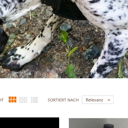



Relevanz
HT
SORTIERT NACH
