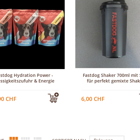
astdog Hydration Power -
Fastdog Shaker 700ml mit 
üssigkeitszufuhr & Energie
für perfekt gemixte Sha
90 CHF
6,00 CHF