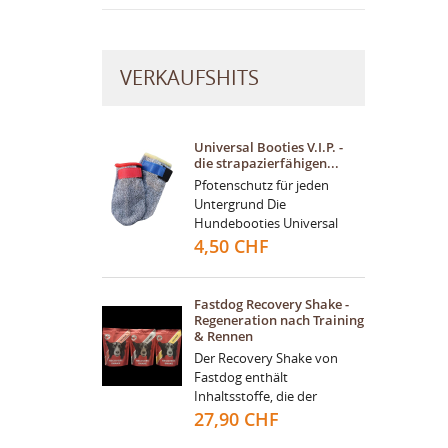
VERKAUFSHITS
Universal Booties V.I.P. -
die strapazierfähigen...
Pfotenschutz für jeden
Untergrund Die
Hundebooties Universal
V.I.P sind die perfekte Wahl
4,50 CHF
für jeden aktiven Hund. Egal
ob beim Wandern,
Spazieren,...
Fastdog Recovery Shake -
Regeneration nach Training
& Rennen
Der Recovery Shake von
Fastdog enthält
Inhaltsstoffe, die der
Muskulatur Ihres Hundes
27,90 CHF
helfen können, sich schnell