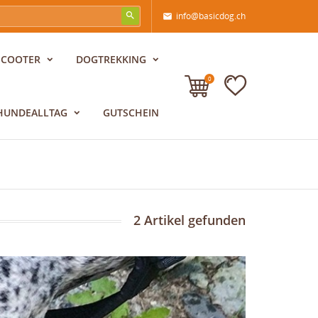
info@basicdog.ch

SCOOTER
DOGTREKKING
0
HUNDEALLTAG
GUTSCHEIN
2 Artikel gefunden