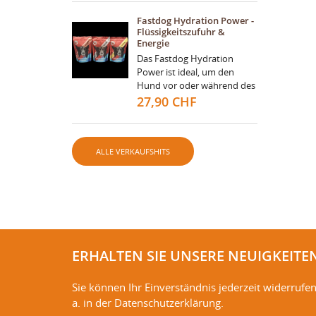
und effektiv zu erholen.
Eine...
Fastdog Hydration Power -
Flüssigkeitszufuhr &
Energie
Das Fastdog Hydration
Power ist ideal, um den
Hund vor oder während des
Trainings oder Wettkampfs
27,90 CHF
zu wässern und mit Energie
zu versorgen, für...
ALLE VERKAUFSHITS
ERHALTEN SIE UNSERE NEUIGKEITE
Sie können Ihr Einverständnis jederzeit widerrufe
a. in der Datenschutzerklärung.