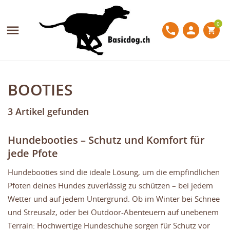
MY WISHLISTS
((MODALTITLE))
WUNSCHLISTE ERSTELLEN
ANMELDEN
0

phone
person
shopping_cart
Create new list
add_circle_outline
((confirmMessage))
Sie müssen angemeldet sein, um Artikel Ihrer
NAME DER WUNSCHLISTE
Wunschliste hinzufügen zu können.
((cancelText))
((modalDeleteText))
BOOTIES
Abbrechen
Anmelden
Abbrechen
Wunschliste erstellen
3 Artikel gefunden
Hundebooties – Schutz und Komfort für
jede Pfote
Hundebooties sind die ideale Lösung, um die empfindlichen
Pfoten deines Hundes zuverlässig zu schützen – bei jedem
Wetter und auf jedem Untergrund. Ob im Winter bei Schnee
und Streusalz, oder bei Outdoor-Abenteuern auf unebenem
Terrain: Hochwertige Hundeschuhe sorgen für Schutz vor