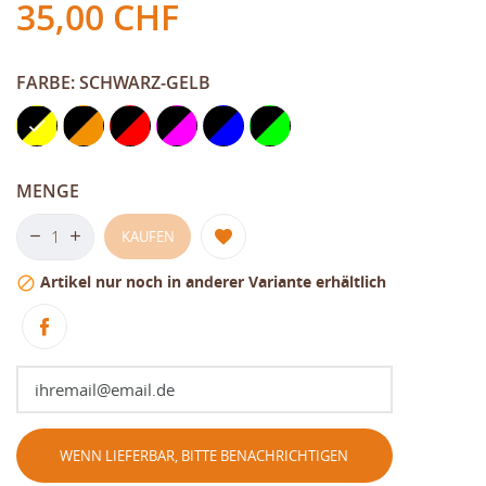
35,00 CHF
FARBE: SCHWARZ-GELB
Schwarz-
Schwarz-
Schwarz-
Schwarz-
Schwarz-
Schwarz-
Gelb
Orange
Rot
Pink
Blau
Grün
MENGE
KAUFEN
Artikel nur noch in anderer Variante erhältlich

WENN LIEFERBAR, BITTE BENACHRICHTIGEN