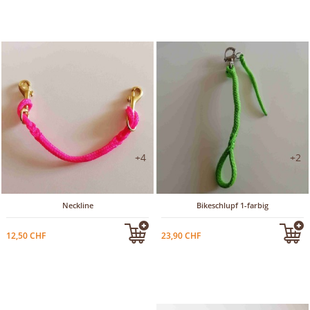
+4
+2
Neckline
Bikeschlupf 1-farbig
12,50 CHF
23,90 CHF