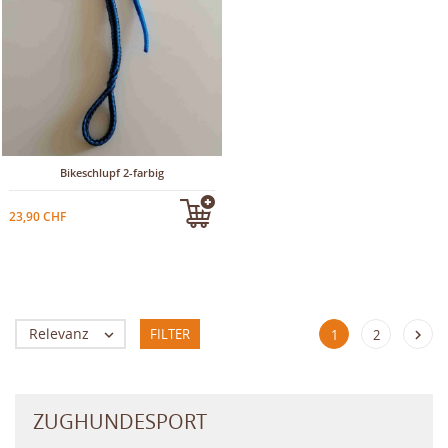
Bikeschlupf 2-farbig
23,90 CHF
Relevanz
FILTER


1
2
ZUGHUNDESPORT