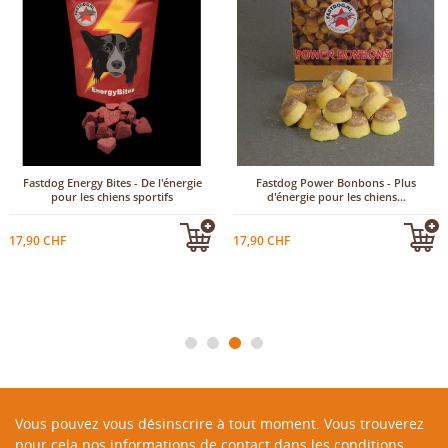
Fastdog Energy Bites - De l'énergie
Fastdog Power Bonbons - Plus
pour les chiens sportifs
d'énergie pour les chiens...
17,90 CHF
17,90 CHF
Vous pouvez vous désinscrire à tout moment. Vous trouverez
pour cela nos informations de contact dans les conditions