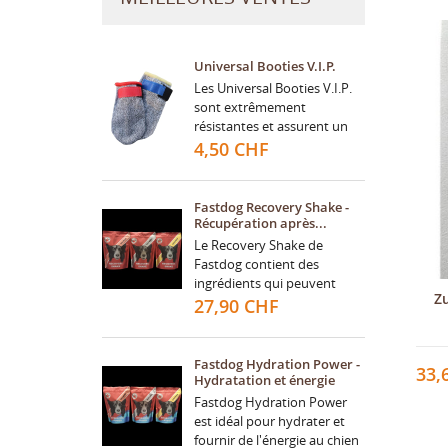
Universal Booties V.I.P.
Les Universal Booties V.I.P.
sont extrêmement
résistantes et assurent un
confort agréable à votre
4,50 CHF
chien grâce à leur tissu
doux. Conçues sans...
Fastdog Recovery Shake -
Récupération après...
Le Recovery Shake de
MY
((
CR
CO
Fastdog contient des
ingrédients qui peuvent
Z
aider la musculature de
27,90 CHF
((
Vo
votre chien à récupérer
NO
d'e
rapidement et efficacement.
Une...
Fastdog Hydration Power -
33,
Hydratation et énergie
Fastdog Hydration Power
est idéal pour hydrater et
fournir de l'énergie au chien