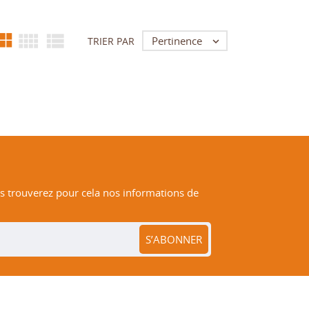



Pertinence
TRIER PAR

 trouverez pour cela nos informations de
S’ABONNER