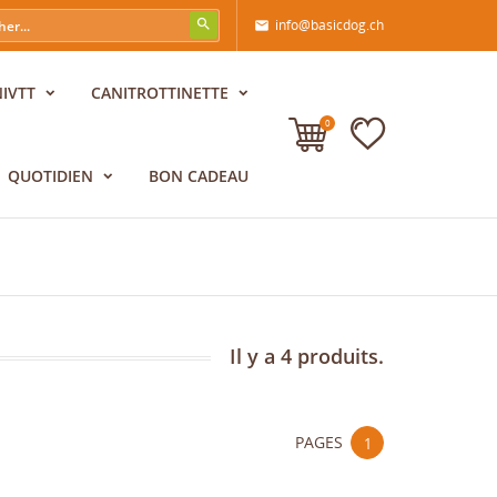
info@basicdog.ch

NIVTT
CANITROTTINETTE
0
QUOTIDIEN
BON CADEAU
Il y a 4 produits.
PAGES
1