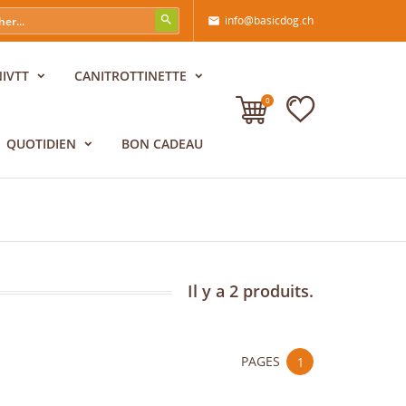
info@basicdog.ch

NIVTT
CANITROTTINETTE
0
QUOTIDIEN
BON CADEAU
Il y a 2 produits.
PAGES
1