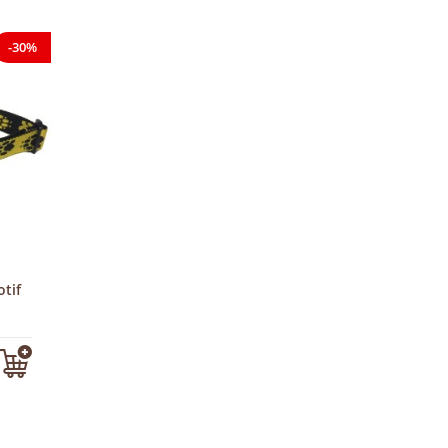
-30%
otif