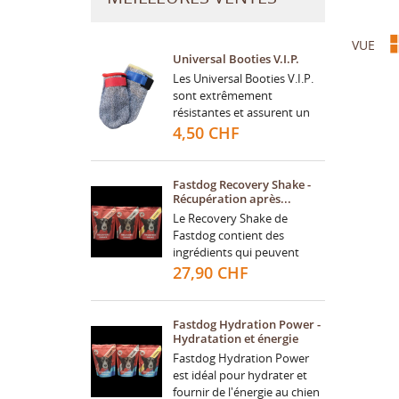
VUE
Universal Booties V.I.P.
Les Universal Booties V.I.P.
sont extrêmement
résistantes et assurent un
confort agréable à votre
4,50 CHF
chien grâce à leur tissu
doux. Conçues sans...
Fastdog Recovery Shake -
Récupération après...
Le Recovery Shake de
MY
((
CR
CO
Fastdog contient des
ingrédients qui peuvent
aider la musculature de
27,90 CHF
((
Vo
votre chien à récupérer
NO
d'e
rapidement et efficacement.
Une...
Fastdog Hydration Power -
Hydratation et énergie
Fastdog Hydration Power
est idéal pour hydrater et
fournir de l'énergie au chien